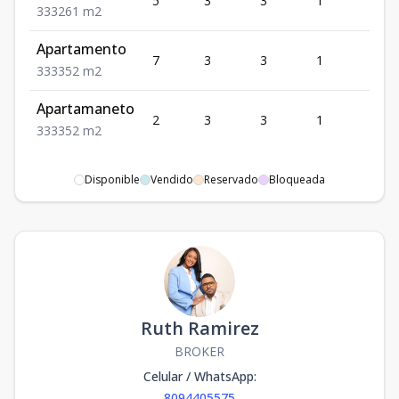
5
3
3
1
3
3
3
3
261
m2
Apartamento
7
3
3
1
3
3
3
3
352
m2
Apartamaneto
2
3
3
1
3
3
3
3
352
m2
Disponible
Vendido
Reservado
Bloqueada
Ruth Ramirez
BROKER
Celular / WhatsApp
:
8094405575