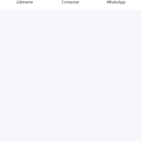
Llámame
Contactar
WhatsApp
Somos Asesores Inmobiliarios con mas de 18 años de
experiencia, dispuestos a ofrecer la mejor atención y
asesoramiento en la gestión, promoción y venta de
proyectos y propiedades inmobiliarias.
Contáctanos
8094405575
chickhousebroker@gmail.com