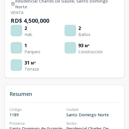
Residencial Charles De Gaulle
,
Santo Domingo
Norte
VENTA
RD$ 4,500,000
2
2
Hab.
Baños
1
93
M²
Parqueo
Construcción
31
M²
Terraza
Resumen
Código
:
Ciudad
:
1189
Santo Domingo Norte
Provincia
:
Sector
:
Santo Domingo de Guzmán
Residencial Charles De