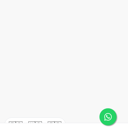
🇪🇸
🇺🇸
🇫🇷