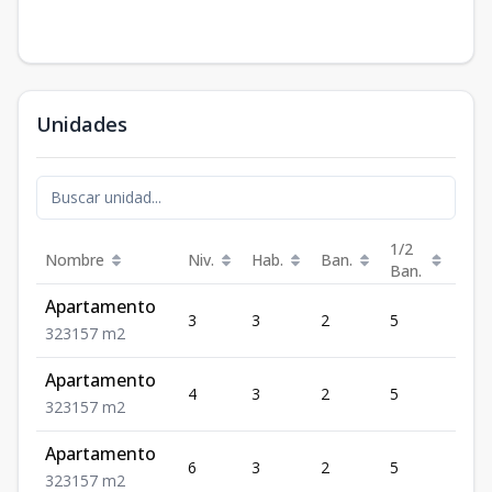
Unidades
1/2
Nombre
Niv.
Hab.
Ban.
Est.
Ban.
Apartamento
3
3
2
5
3
3
2
3
157
m2
Apartamento
4
3
2
5
3
3
2
3
157
m2
Apartamento
6
3
2
5
3
3
2
3
157
m2