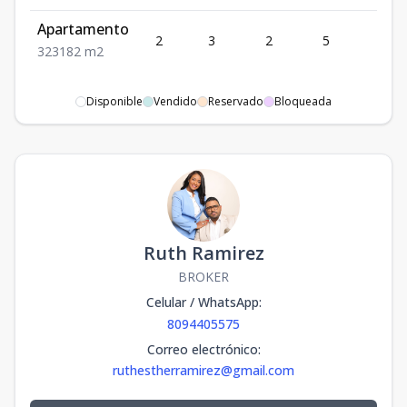
Apartamento
2
3
2
5
3
3
2
3
182
m2
Disponible
Vendido
Reservado
Bloqueada
Ruth Ramirez
BROKER
Celular / WhatsApp
:
8094405575
Correo electrónico
:
ruthestherramirez@gmail.com