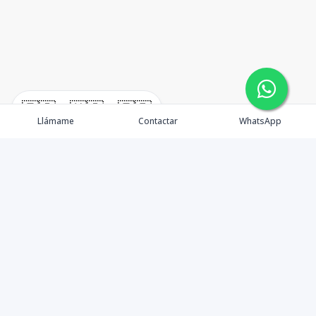
🇪🇸
🇺🇸
🇫🇷
Llámame
Contactar
WhatsApp
Somos Asesores Inmobiliarios con mas de 18 años de
experiencia, dispuestos a ofrecer la mejor atención y
asesoramiento en la gestión, promoción y venta de