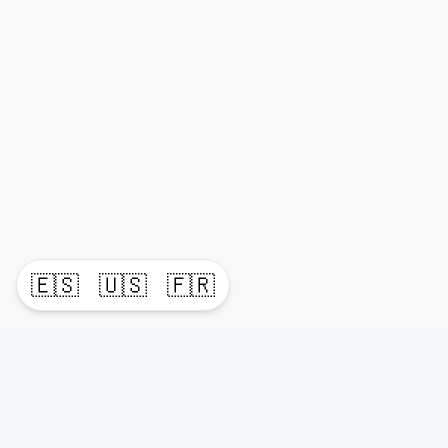
🇪🇸
🇺🇸
🇫🇷