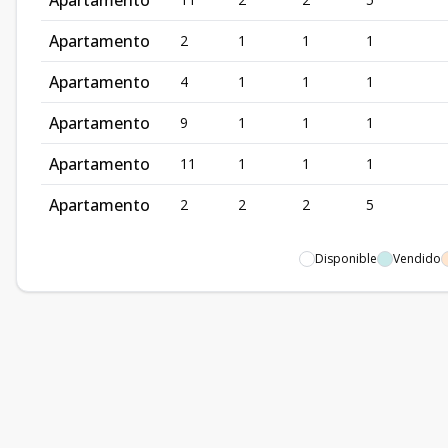
Apartamento
Apartamento
2
1
1
1
Apartamento
4
1
1
1
Apartamento
9
1
1
1
Apartamento
11
1
1
1
Apartamento
2
2
2
5
Disponible
Vendido