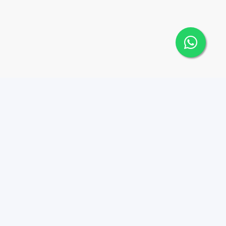
Contáctanos
Menu
8094405575
Propiedades
Agentes
chickhousebroker@gmail.
com
Nosotros