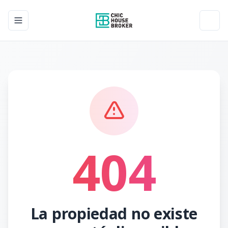
Toggle navigation menu
Toggl
404
La propiedad no existe