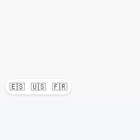
🇪🇸
🇺🇸
🇫🇷