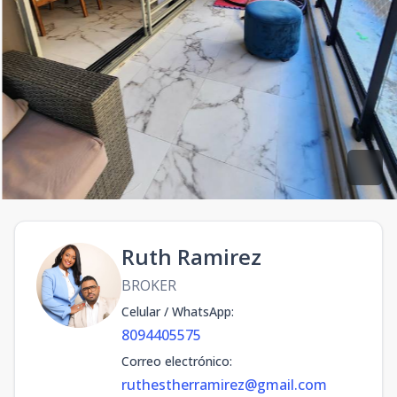
Ruth Ramirez
BROKER
Celular / WhatsApp
:
8094405575
Correo electrónico
:
ruthestherramirez@gmail.com