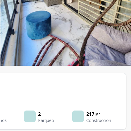
2
217
M²
ños
Parqueo
Construcción