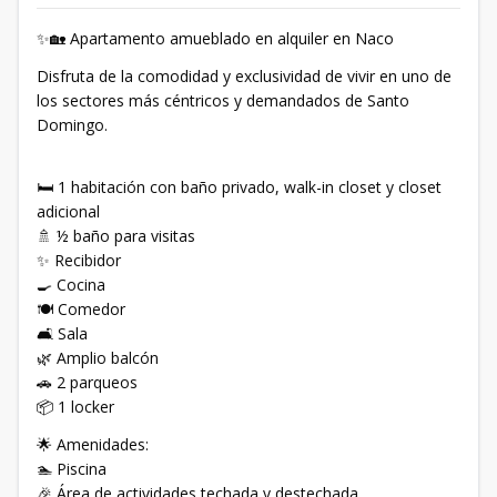
✨🏡 Apartamento amueblado en alquiler en Naco
Disfruta de la comodidad y exclusividad de vivir en uno de
los sectores más céntricos y demandados de Santo
Domingo.
🛏️ 1 habitación con baño privado, walk-in closet y closet
adicional
🚿 ½ baño para visitas
✨ Recibidor
🍳 Cocina
🍽️ Comedor
🛋️ Sala
🌿 Amplio balcón
🚗 2 parqueos
📦 1 locker
🌟 Amenidades:
🏊 Piscina
🎉 Área de actividades techada y destechada