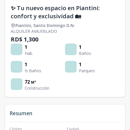
✨ Tu nuevo espacio en Piantini:
confort y exclusividad 🏡
Piantini
,
Santo Domingo D.N.
ALQUILER AMUEBLADO
RD$ 1,300
1
1
Hab.
Baños
1
1
½ Baños
Parqueo
72
M²
Construcción
Resumen
Código
:
Ciudad
: